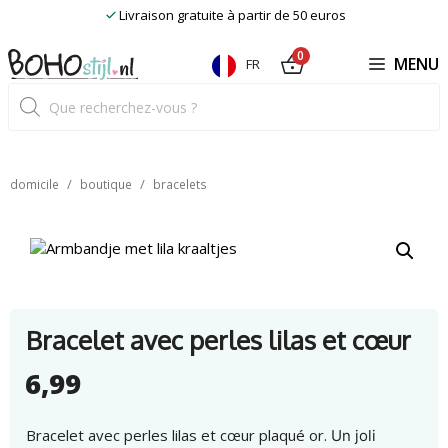
Skip
Livraison gratuite à partir de 50 euros
to
content
0
MENU
FR
Recherche
de
produits
/
/
domicile
boutique
bracelets
Bracelet avec perles lilas et cœur
6,99
Bracelet avec perles lilas et cœur plaqué or.
Un joli