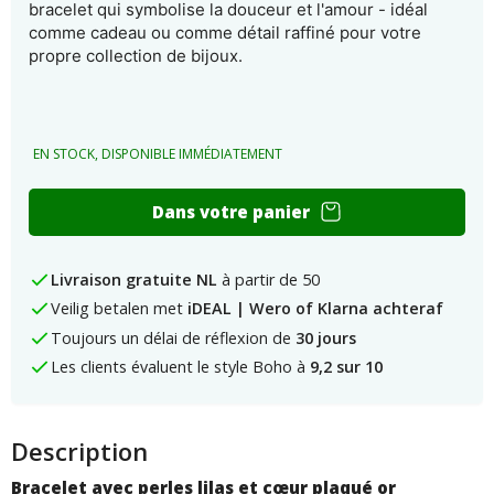
bracelet qui symbolise la douceur et l'amour - idéal
comme cadeau ou comme détail raffiné pour votre
propre collection de bijoux.
EN STOCK, DISPONIBLE IMMÉDIATEMENT
Bracelet
Dans votre panier
avec
perles
lilas
Livraison gratuite NL
à partir de 50
et
Veilig betalen met
iDEAL | Wero of Klarna achteraf
numéro
de
Toujours un délai de réflexion de
30 jours
cœur
Les clients évaluent le style Boho à
9,2 sur 10
Description
Bracelet avec perles lilas et cœur plaqué or