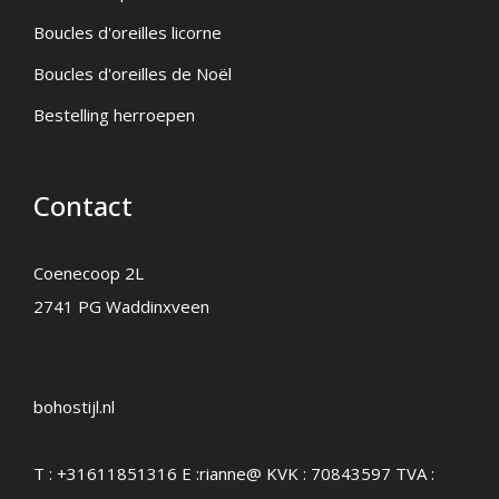
Boucles d'oreilles licorne
Boucles d'oreilles de Noël
Bestelling herroepen
Contact
Coenecoop 2L
2741 PG Waddinxveen
bohostijl.nl
T :
+31611851316
E :
rianne@
KVK : 70843597 TVA :