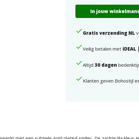
Armbandje
In jouw winkelman
lila
met
gold
Gratis verzending NL
v
plated
smiley
aantal
Veilig betalen met
iDEAL 
Altijd
30 dagen
bedenktij
Klanten geven Bohostijl 
gewerkt met een subtiele gold plated smiley. De zachte lila kleur g