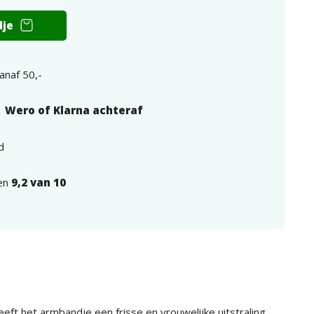
dje
anaf 50,-
| Wero of Klarna achteraf
d
een
9,2 van 10
eeft het armbandje een frisse en vrouwelijke uitstraling,