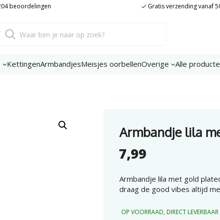
 204 beoordelingen
Gratis verzending vanaf 5
Producten
zoeken
n
Kettingen
Armbandjes
Meisjes oorbellen
Overige
Alle product
Armbandje lila me
7,99
Armbandje lila met gold plate
draag de good vibes altijd me
OP VOORRAAD, DIRECT LEVERBAAR