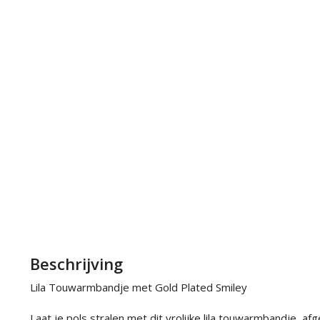
Beschrijving
Lila Touwarmbandje met Gold Plated Smiley
Laat je pols stralen met dit vrolijke lila touwarmbandje, af