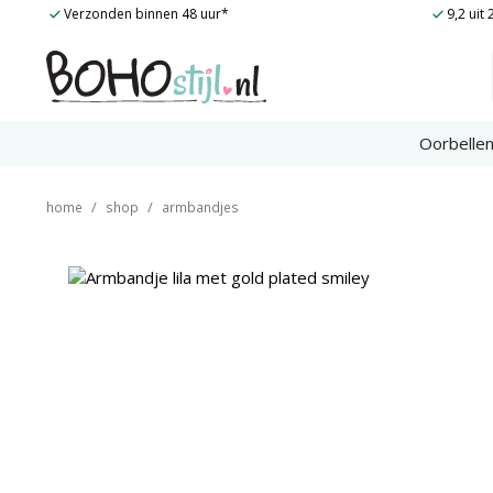
gold
Ga
Verzonden binnen 48 uur*
9,2 uit
plated
naar
smiley
de
aantal
inhoud
Oorbelle
/
/
home
shop
armbandjes