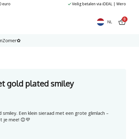
0 euro
Veilig betalen via iDEAL | Wero
0
NL
en
Zomer✿
t gold plated smiley
d smiley. Een klein sieraad met een grote glimlach –
t je mee! 😊💜