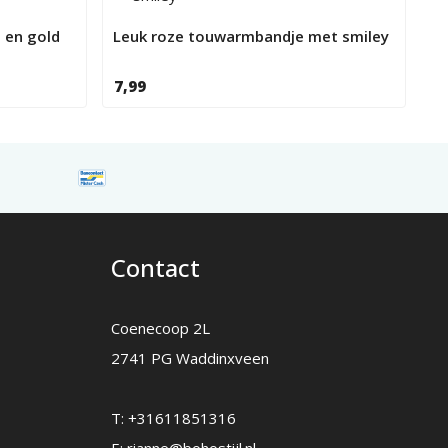
 en gold
Leuk roze touwarmbandje met smiley
7,99
Contact
Coenecoop 2L
2741 PG Waddinxveen
T:
+31611851316
E:
rianne@bohostijl.nl