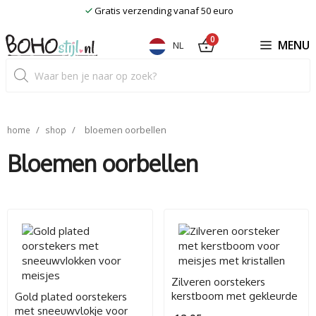
Ga
Gratis verzending vanaf 50 euro
naar
de
0
MENU
NL
inhoud
Producten
zoeken
/
/
bloemen oorbellen
home
shop
Bloemen oorbellen
Zilveren oorstekers
kerstboom met gekleurde
Gold plated oorstekers
kristallen
met sneeuwvlokje voor