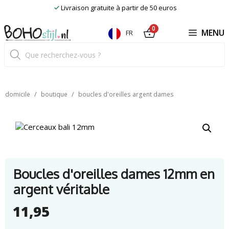
Skip
Livraison gratuite à partir de 50 euros
to
content
0
MENU
FR
Recherche
de
produits
/
/
domicile
boutique
boucles d'oreilles argent dames
Boucles d'oreilles dames 12mm en
argent véritable
11,95