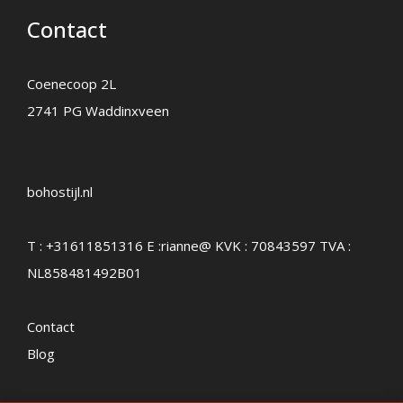
Contact
Coenecoop 2L
2741 PG Waddinxveen
bohostijl.nl
T :
+31611851316
E :
rianne@
KVK : 70843597 TVA :
NL858481492B01
Contact
Blog