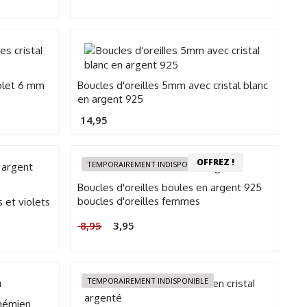
iolet 6 mm
Boucles d'oreilles 5mm avec cristal blanc
en argent 925
14,95
OFFREZ !
TEMPORAIREMENT INDISPONIBLE
Boucles d'oreilles boules en argent 925
boucles d'oreilles femmes
 et violets
Le
Le
8,95
3,95
prix
prix
d'origine
actuel
était
est
de
de
TEMPORAIREMENT INDISPONIBLE
8,95.
3,95
euros.
ohémien