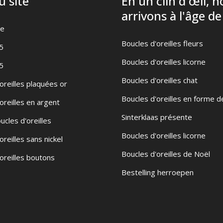
u site
En un clin d'œil, 
arrivons à l'âge de
te
Boucles d'oreilles fleurs
5
Boucles d'oreilles licorne
5
Boucles d'oreilles chat
oreilles plaquées or
Boucles d'oreilles en forme d
oreilles en argent
Sinterklaas présente
ucles d'oreilles
Boucles d'oreilles licorne
oreilles sans nickel
Boucles d'oreilles de Noël
oreilles boutons
Bestelling herroepen