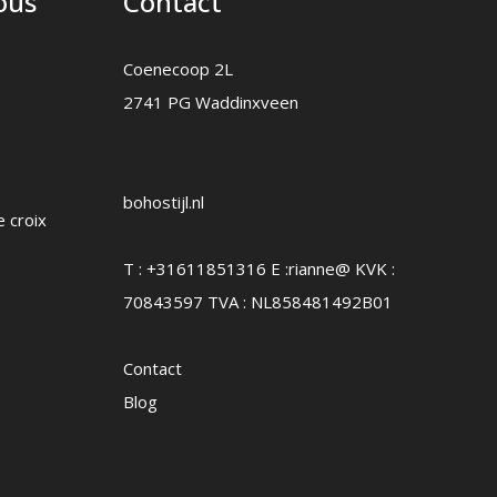
nous
Contact
Coenecoop 2L
2741 PG Waddinxveen
bohostijl.nl
e croix
T :
+31611851316
E :
rianne@
KVK :
70843597 TVA : NL858481492B01
Contact
Blog