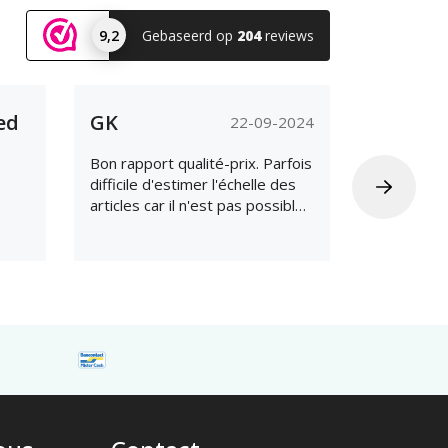
9,2
Gebaseerd op
204
reviews
ed
GK
Non
22-09-2024
Bon rapport qualité-prix. Parfois
Il pourrait
difficile d'estimer l'échelle des
communicat
articles car il n'est pas possible
concerne 
de zoomer sur les photos.
expédition