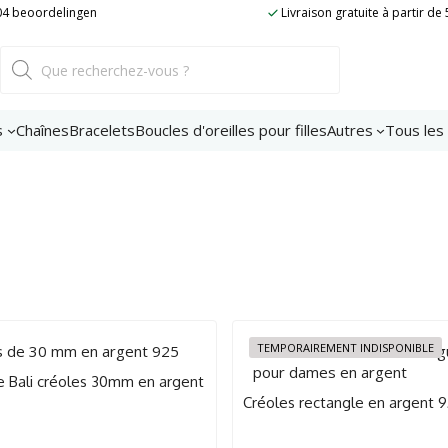
204 beoordelingen
Livraison gratuite à partir de
Recherche
de
produits
s
Chaînes
Bracelets
Boucles d'oreilles pour filles
Autres
Tous les
TEMPORAIREMENT INDISPONIBLE
 Bali créoles 30mm en argent
Créoles rectangle en argent 