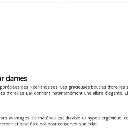
d'origine
actuel
était
est
de
de
15,95.
12,95
euros.
our dames
 appréciées des Néerlandaises. Ces gracieuses boucles d'oreilles
es d'oreilles Bali donnent instantanément une allure élégante. E
urs avantages. Ce matériau est durable et hypoallergénique, ce 
tretenir et peut être poli pour conserver son éclat.