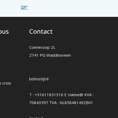
nous
Contact
Coenecoop 2L
2741 PG Waddinxveen
bohostijl.nl
e croix
T :
+31611851316
E :
rianne@
KVK :
70843597 TVA : NL858481492B01