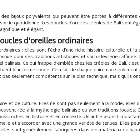
 des bijoux polyvalents qui peuvent être portés à différentes 
ortie quotidienne. Les boucles d'oreilles créoles de Bali sont ég
agnifique et élégant.
oucles d'oreilles ordinaires
dinaires ; elles sont l'écho d'une riche histoire culturelle et la 
 connue pour ses traditions artistiques et son orfèvrerie raffinée
el balinais. Ce qui frappe d'emblée chez les créoles de Bali, c'es
nt leur forme ronde. Cela fait de chaque paire non seulement une
nt pas seulement compétents sur le plan technique, mais qu'ils ont 
oire et de culture. Elles ne sont pas seulement à la mode, elles o
 souvent liée à la mythologie balinaise ou aux traditions locales.
ussi riches en histoire et en contexte. Un autre aspect important 
elle et s'accorder avec une grande variété de tenues. Elles peuv
les sont généralement fabriquées dans des matériaux de haute qu