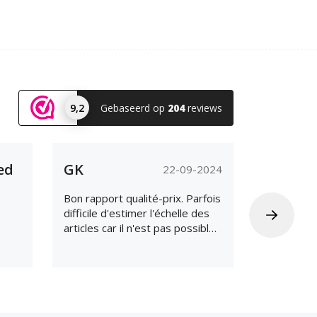
9,2
Gebaseerd op
204
reviews
ed
GK
Non
22-09-2024
Bon rapport qualité-prix. Parfois
Il pourrait
difficile d'estimer l'échelle des
communicat
articles car il n'est pas possible
concerne 
de zoomer sur les photos.
expédition