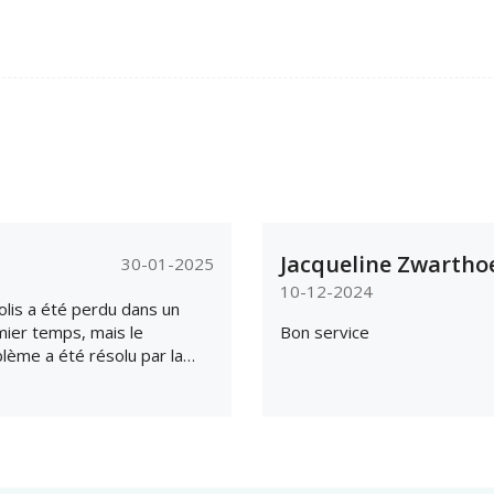
Jacqueline Zwartho
30-01-2025
10-12-2024
olis a été perdu dans un
ier temps, mais le
Bon service
lème a été résolu par la
e et la livraison s'est faite
ez rapidement.