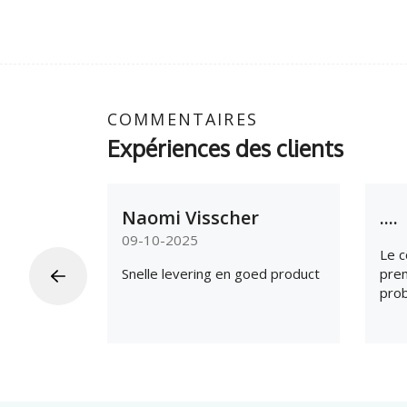
COMMENTAIRES
Expériences des clients
Naomi Visscher
....
09-10-2025
Le c
Snelle levering en goed product
prem
prob
suit
ass