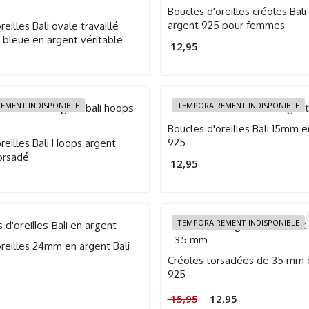
Boucles d'oreilles créoles Bal
argent 925 pour femmes
reilles Bali ovale travaillé
 bleue en argent véritable
12,95
EMENT INDISPONIBLE
TEMPORAIREMENT INDISPONIBLE
Boucles d'oreilles Bali 15mm e
925
reilles Bali Hoops argent
torsadé
12,95
TEMPORAIREMENT INDISPONIBLE
oreilles 24mm en argent Bali
Créoles torsadées de 35 mm 
925
Le
Le
15,95
12,95
prix
prix