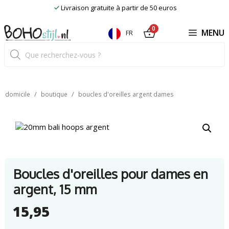
Skip
Livraison gratuite à partir de 50 euros
to
content
0
MENU
FR
Recherche
de
produits
/
/
domicile
boutique
boucles d'oreilles argent dames
Boucles d'oreilles pour dames en
argent, 15 mm
15,95