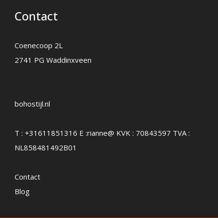
Contact
Coenecoop 2L
2741 PG Waddinxveen
bohostijl.nl
T :
+31611851316
E :
rianne@
KVK : 70843597 TVA :
NL858481492B01
Contact
Blog