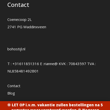
Contact
Coenecoop 2L
2741 PG Waddinxveen
bohostijl.nl
T :
+31611851316
E :
rianne@
KVK : 70843597 TVA :
NL858481492B01
Contact
Ear
Dans
cuff
Blog
votre
sterling
14,95
panier
silver
🌞 LET OP i.v.m. vakantie zullen bestellingen na 5
ster
aantal