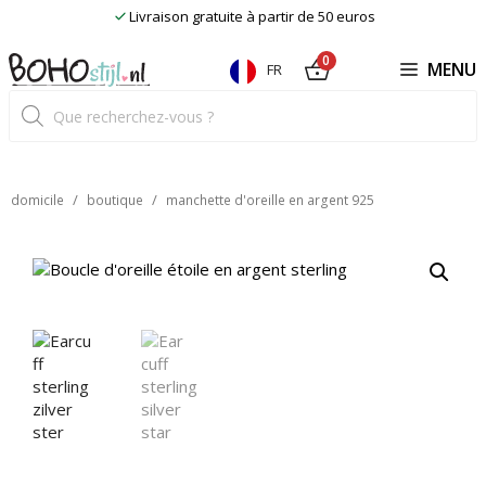
Skip
Livraison gratuite à partir de 50 euros
to
content
0
MENU
FR
Recherche
de
produits
/
/
domicile
boutique
manchette d'oreille en argent 925