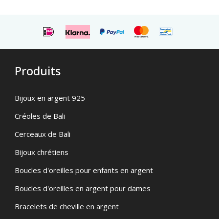
d'origine
actuel
était
est
de
de
15,95.
12,95
euros.
Produits
Bijoux en argent 925
Créoles de Bali
Cerceaux de Bali
Bijoux chrétiens
Boucles d'oreilles pour enfants en argent
Boucles d'oreilles en argent pour dames
Bracelets de cheville en argent