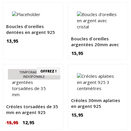
Boucles d'oreilles
dentées en argent 925
40mm
Boucles d'oreilles
13,95
argentées 20mm avec
cristaux
15,95
OFFREZ !
TEMPORAIREMENT
INDISPONIBLE
Créoles 30mm aplaties
en argent 925
Créoles torsadées de 35
mm en argent 925
15,95
Le
Le
15,95
12,95
prix
prix