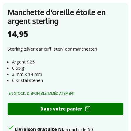
Manchette d'oreille étoile en
argent sterling
14,95
Sterling zilver ear cuff ster/ oor manchetten
Argent 925
0.65 g
3 mm x 14 mm
6 kristal stenen
EN STOCK, DISPONIBLE IMMÉDIATEMENT
Ear
Dans votre panier
cuff
sterling
silver
Livraison gratuite NL
à partir de 50
ster