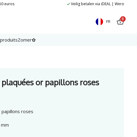
 50 euros
Veilig betalen via iDEAL | Wero
0
FR
 produits
Zomer✿
s plaquées or papillons roses
r papillons roses
 8 mm