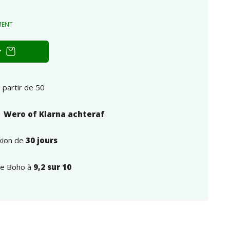
MENT
r
 partir de 50
| Wero of Klarna achteraf
exion de
30 jours
yle Boho à
9,2 sur 10