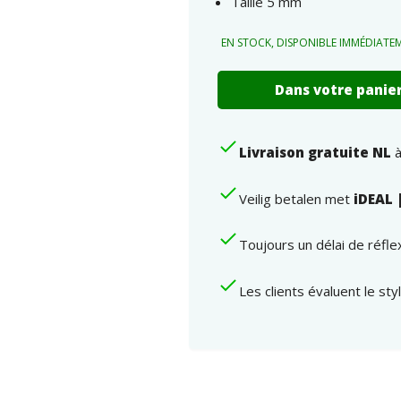
Taille 5 mm
EN STOCK, DISPONIBLE IMMÉDIATE
Boucles
Dans votre panie
d'oreilles
plaquées
or
Livraison gratuite NL
à
papillons
roses
nombre
Veilig betalen met
iDEAL 
Toujours un délai de réfl
Les clients évaluent le st