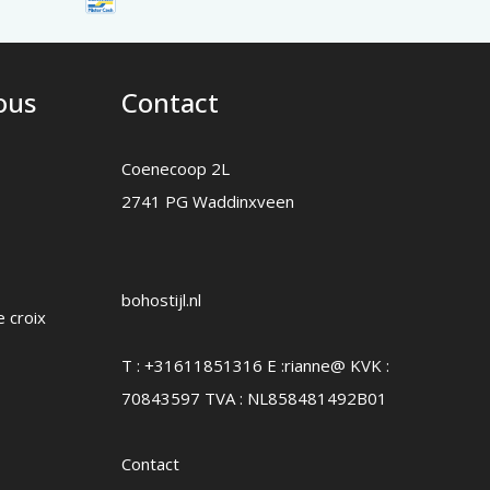
nous
Contact
Coenecoop 2L
2741 PG Waddinxveen
bohostijl.nl
e croix
T :
+31611851316
E :
rianne@
KVK :
70843597 TVA : NL858481492B01
Contact