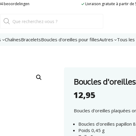
or
204 beoordelingen
Livraison gratuite à partir de
papillons
roses
Recherche
nombre
de
produits
s
Chaînes
Bracelets
Boucles d'oreilles pour filles
Autres
Tous les
Boucles d'oreille
12,95
Boucles d'oreilles plaquées o
Boucles d'oreilles papillon
Poids 0,45 g