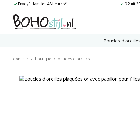
Skip
Envoyé dans les 48 heures*
9,2 uit 
to
content
Boucles d'oreille
/
/
domicile
boutique
boucles d'oreilles