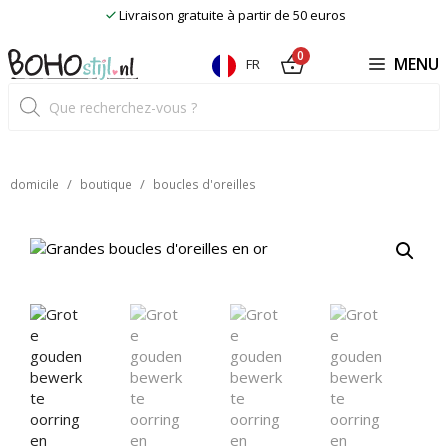
Skip
Livraison gratuite à partir de 50 euros
to
content
0
MENU
FR
Recherche
de
produits
/
/
domicile
boutique
boucles d'oreilles