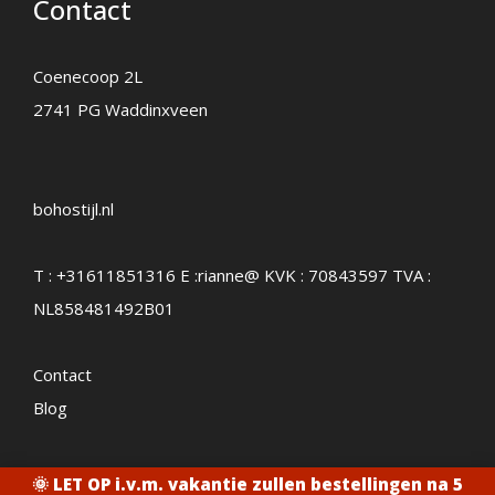
Contact
Coenecoop 2L
2741 PG Waddinxveen
bohostijl.nl
T :
+31611851316
E :
rianne@
KVK : 70843597 TVA :
NL858481492B01
Contact
Blog
🌞 LET OP i.v.m. vakantie zullen bestellingen na 5
2026 - Bohostijl.nl