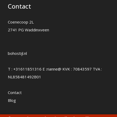
Contact
Coenecoop 2L
2741 PG Waddinxveen
bohostijl.nl
T :
+31611851316
E :
rianne@
KVK : 70843597 TVA :
NL858481492B01
Contact
Blog