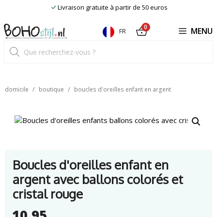
Skip
Livraison gratuite à partir de 50 euros
to
content
0
MENU
FR
Recherche
de
produits
/
/
domicile
boutique
boucles d'oreilles enfant en argent
Boucles d'oreilles enfant en
argent avec ballons colorés et
cristal rouge
10,95