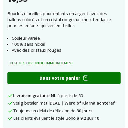
Boucles d'oreilles pour enfants en argent avec des
ballons colorés et un cristal rouge, un choix tendance
pour les enfants qui veulent briller.
Couleur variée
100% sans nickel
Avec des cristaux rouges
EN STOCK, DISPONIBLE IMMÉDIATEMENT
Boucles
Dans votre panier
d'oreilles
pour
enfants
Livraison gratuite NL
à partir de 50
en
Veilig betalen met
iDEAL | Wero of Klarna achteraf
argent
avec
Toujours un délai de réflexion de
30 jours
des
Les clients évaluent le style Boho à
9,2 sur 10
ballons