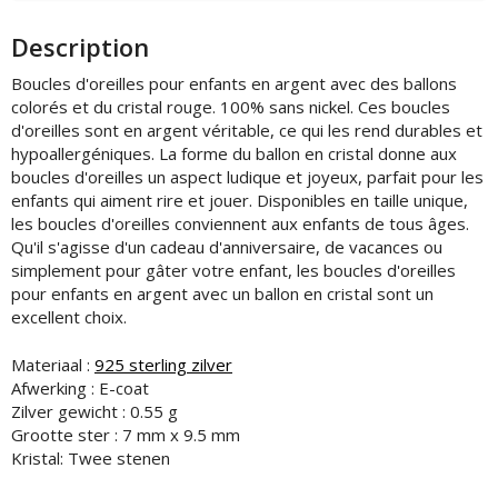
colorés
et
Description
un
numéro
Boucles d'oreilles pour enfants en argent avec des ballons
en
colorés et du cristal rouge. 100% sans nickel. Ces boucles
cristal
d'oreilles sont en argent véritable, ce qui les rend durables et
rouge
hypoallergéniques. La forme du ballon en cristal donne aux
boucles d'oreilles un aspect ludique et joyeux, parfait pour les
enfants qui aiment rire et jouer. Disponibles en taille unique,
les boucles d'oreilles conviennent aux enfants de tous âges.
Qu'il s'agisse d'un cadeau d'anniversaire, de vacances ou
simplement pour gâter votre enfant, les boucles d'oreilles
pour enfants en argent avec un ballon en cristal sont un
excellent choix.
Materiaal :
925 sterling zilver
Afwerking : E-coat
Zilver gewicht : 0.55 g
Grootte ster : 7 mm x 9.5 mm
Kristal: Twee stenen