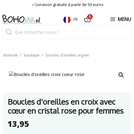
Skip
Livraison gratuite à partir de 50 euros
to
content
0
MENU
FR
Recherche
de
produits
/
/
domicile
boutique
boucles d'oreilles argent
Boucles d'oreilles en croix avec
cœur en cristal rose pour femmes
13,95