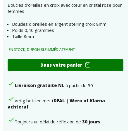
Boucles d'oreilles en croix avec cœur en cristal rose pour
femmes
Boucles d'oreilles en argent sterling croix 8mm
Poids 0,40 grammes
Taille 8mm
EN STOCK, DISPONIBLE IMMÉDIATEMENT
Boucles
Dans votre panier
d'oreilles
en
forme
Livraison gratuite NL
à partir de 50
de
croix
avec
Veilig betalen met
iDEAL | Wero of Klarna
cristal
achteraf
de
cœur
Toujours un délai de réflexion de
30 jours
rose
pour