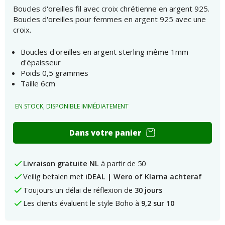
Boucles d'oreilles fil avec croix chrétienne en argent 925.
Boucles d'oreilles pour femmes en argent 925 avec une
croix.
Boucles d'oreilles en argent sterling même 1mm
d'épaisseur
Poids 0,5 grammes
Taille 6cm
EN STOCK, DISPONIBLE IMMÉDIATEMENT
Boucles
Dans votre panier
d'oreilles
fil
avec
Livraison gratuite NL
à partir de 50
croix
Veilig betalen met
iDEAL | Wero of Klarna achteraf
chrétienne
en
Toujours un délai de réflexion de
30 jours
argent
Les clients évaluent le style Boho à
9,2 sur 10
925
numérotées