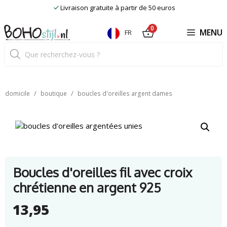
Skip
Livraison gratuite à partir de 50 euros
to
content
0
MENU
FR
Recherche
de
produits
/
/
domicile
boutique
boucles d'oreilles argent dames
Boucles d'oreilles fil avec croix
chrétienne en argent 925
13,95