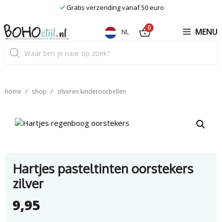
Ga
Gratis verzending vanaf 50 euro
naar
de
0
MENU
NL
inhoud
Producten
zoeken
/
/
home
shop
zilveren kinderoorbellen
Hartjes pasteltinten oorstekers
zilver
9,95