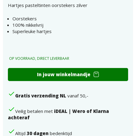
Hartjes pasteltinten oorstekers zilver
Oorstekers
100% nikkelvrij
Superleuke hartjes
OP VOORRAAD, DIRECT LEVERBAAR
Hartjes
In jouw winkelmandje
pasteltinten
oorstekers
zilver
Gratis verzending NL
vanaf 50,-
aantal
Veilig betalen met
iDEAL | Wero of Klarna
achteraf
Altijd
30 dagen
bedenktijd