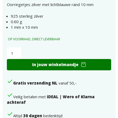
Oorringetjes zilver met lichtblauwe rand 10 mm
925 sterling zilver
0.60 g
1 mm x 10 mm
OP VOORRAAD, DIRECT LEVERBAAR
Oorringetjes
10mm
zilver
In jouw winkelmandje
met
lichtblauw
voor
meisjes
Gratis verzending NL
vanaf 50,-
aantal
Veilig betalen met
iDEAL | Wero of Klarna
achteraf
Altijd
30 dagen
bedenktijd