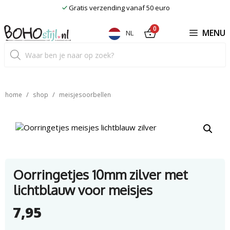
Ga
Gratis verzending vanaf 50 euro
naar
de
0
MENU
NL
inhoud
Producten
zoeken
/
/
home
shop
meisjesoorbellen
Oorringetjes 10mm zilver met
lichtblauw voor meisjes
7,95