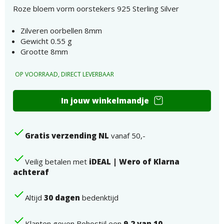
Roze bloem vorm oorstekers 925 Sterling Silver
Zilveren oorbellen 8mm
Gewicht 0.55 g
Grootte 8mm
OP VOORRAAD, DIRECT LEVERBAAR
Roze
In jouw winkelmandje
bloem
vorm
oorstekers
Gratis verzending NL
vanaf 50,-
925
Sterling
Silver
Veilig betalen met
iDEAL | Wero of Klarna
aantal
achteraf
Altijd
30 dagen
bedenktijd
Klanten geven Bohostijl een
9,2 van 10