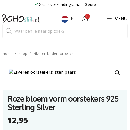
Ga
Gratis verzending vanaf 50 euro
naar
de
0
MENU
NL
inhoud
Producten
zoeken
/
/
home
shop
zilveren kinderoorbellen
Roze bloem vorm oorstekers 925
Sterling Silver
12,95