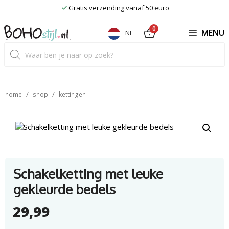
Ga
Gratis verzending vanaf 50 euro
naar
de
0
MENU
NL
inhoud
Producten
zoeken
/
/
home
shop
kettingen
Schakelketting met leuke
gekleurde bedels
29,99