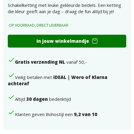
Schakelketting met leuke gekleurde bedels. Een ketting
die kleur geeft aan je dag – draag de fun altijd bij je!
OP VOORRAAD, DIRECT LEVERBAAR
Schakelketting
In jouw winkelmandje
met
leuke
gekleurde
Gratis verzending NL
vanaf 50,-
bedels
aantal
Veilig betalen met
iDEAL | Wero of Klarna
achteraf
Altijd
30 dagen
bedenktijd
Klanten geven Bohostijl een
9,2 van 10