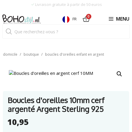
Skip
Livraison gratuite à partir de 50 euros
to
content
0
MENU
FR
Recherche
de
produits
/
/
domicile
boutique
boucles d'oreilles enfant en argent
Boucles d'oreilles 10mm cerf
argenté Argent Sterling 925
10,95