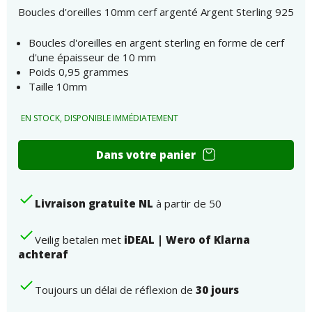
Boucles d'oreilles 10mm cerf argenté Argent Sterling 925
Boucles d'oreilles en argent sterling en forme de cerf
d'une épaisseur de 10 mm
Poids 0,95 grammes
Taille 10mm
EN STOCK, DISPONIBLE IMMÉDIATEMENT
Boucles
Dans votre panier
d'oreilles
10mm
cerf
Livraison gratuite NL
à partir de 50
argent
925
Argent
Veilig betalen met
iDEAL | Wero of Klarna
Sterling
achteraf
nombre
Toujours un délai de réflexion de
30 jours