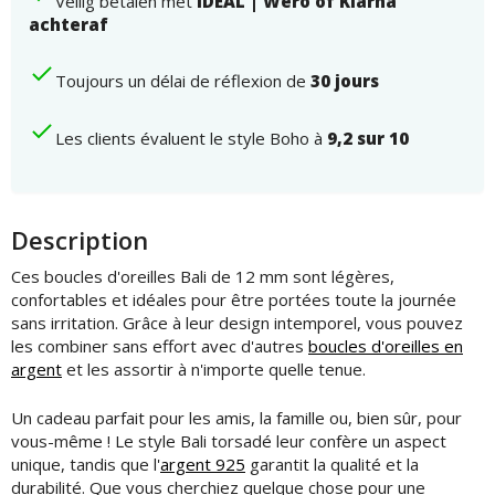
Veilig betalen met
iDEAL | Wero of Klarna
torsadé
achteraf
Toujours un délai de réflexion de
30 jours
Les clients évaluent le style Boho à
9,2 sur 10
Description
Ces boucles d'oreilles Bali de 12 mm sont légères,
confortables et idéales pour être portées toute la journée
sans irritation. Grâce à leur design intemporel, vous pouvez
les combiner sans effort avec d'autres
boucles d'oreilles en
argent
et les assortir à n'importe quelle tenue.
Un cadeau parfait pour les amis, la famille ou, bien sûr, pour
vous-même ! Le style Bali torsadé leur confère un aspect
unique, tandis que l'
argent 925
garantit la qualité et la
durabilité. Que vous cherchiez quelque chose pour une