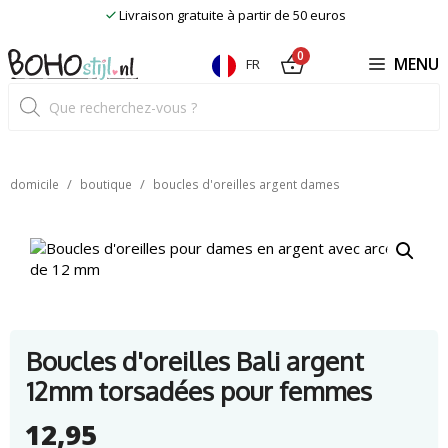
Skip
Livraison gratuite à partir de 50 euros
to
content
0
MENU
FR
Recherche
de
produits
/
/
domicile
boutique
boucles d'oreilles argent dames
Boucles d'oreilles Bali argent
12mm torsadées pour femmes
12,95