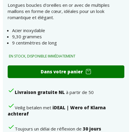
Longues boucles d'oreilles en or avec de multiples
maillons en forme de cœur, idéales pour un look
romantique et élégant.
Acier inoxydable
9,30 grammes
9 centimètres de long
EN STOCK, DISPONIBLE IMMÉDIATEMENT
Longues
Dans votre panier
boucles
d'oreilles
or
Livraison gratuite NL
à partir de 50
cinq
coeurs
9cm
Veilig betalen met
iDEAL | Wero of Klarna
nombre
achteraf
Toujours un délai de réflexion de
30 jours