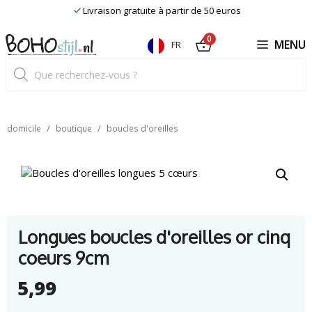
Skip
Livraison gratuite à partir de 50 euros
to
content
0
MENU
FR
Recherche
de
produits
/
/
domicile
boutique
boucles d'oreilles
Longues boucles d'oreilles or cinq
coeurs 9cm
5,99