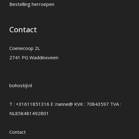
Bestelling herroepen
Contact
Coenecoop 2L
2741 PG Waddinxveen
bohostijl.nl
T :
+31611851316
E :
rianne@
KVK : 70843597 TVA :
NL858481492B01
Contact