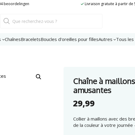
204 beoordelingen
Livraison gratuite à partir de
oques
Recherche
de
eurs
produits
antes
éro
s
Chaînes
Bracelets
Boucles d'oreilles pour filles
Autres
Tous les
Chaîne à maillons
amusantes
29,99
Collier à maillons avec des br
de la couleur à votre journée 