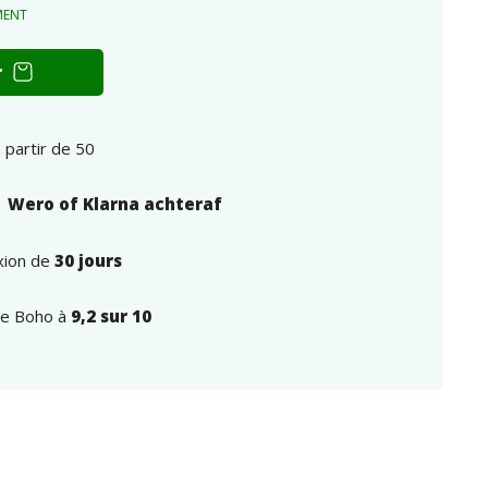
MENT
r
 partir de 50
| Wero of Klarna achteraf
exion de
30 jours
yle Boho à
9,2 sur 10