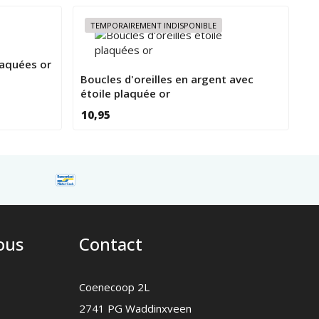
TEMPORAIREMENT INDISPONIBLE
laquées or
Boucles d'oreilles en argent avec
étoile plaquée or
10,95
nous
Contact
Coenecoop 2L
2741 PG Waddinxveen