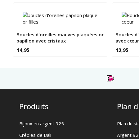
Boucles d'oreilles mauves plaquées or
Boucles d'
papillon avec cristaux
avec cœurs
14,95
13,95
Produits
Plan d
Bijoux en argent 925
Plan du si
Créoles de Bali
Argent 92