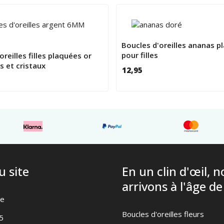
Boucles d'oreilles ananas p
pour filles
oreilles filles plaquées or
 et cristaux
12,95
u site
En un clin d'œil, 
arrivons à l'âge de
te
Boucles d'oreilles fleurs
5