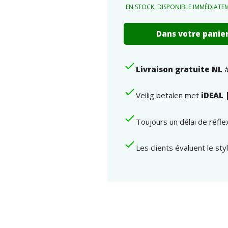
EN STOCK, DISPONIBLE IMMÉDIATE
Chaîne
Dans votre panie
à
maillons
avec
Livraison gratuite NL
à
des
breloques
de
Veilig betalen met
iDEAL 
couleurs
amusantes
Toujours un délai de réfl
numéro
Les clients évaluent le st