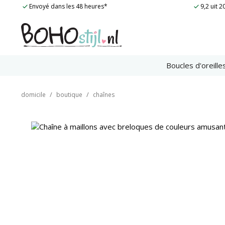
avec
Skip
Envoyé dans les 48 heures*
9,2 uit 
des
to
brel
content
de
coul
amus
num
Boucles d'oreille
/
/
domicile
boutique
chaînes