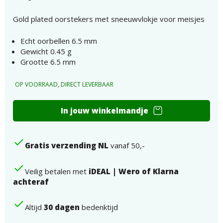
Gold plated oorstekers met sneeuwvlokje voor meisjes
Echt oorbellen 6.5 mm
Gewicht 0.45 g
Grootte 6.5 mm
OP VOORRAAD, DIRECT LEVERBAAR
Gold
In jouw winkelmandje
plated
oorstekers
met
Gratis verzending NL
vanaf 50,-
sneeuwvlokje
voor
meisjes
Veilig betalen met
iDEAL | Wero of Klarna
aantal
achteraf
Altijd
30 dagen
bedenktijd