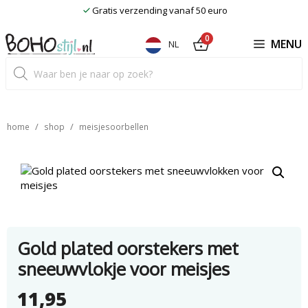
Ga
Gratis verzending vanaf 50 euro
naar
de
0
MENU
NL
inhoud
Producten
zoeken
/
/
home
shop
meisjesoorbellen
Gold plated oorstekers met
sneeuwvlokje voor meisjes
11,95