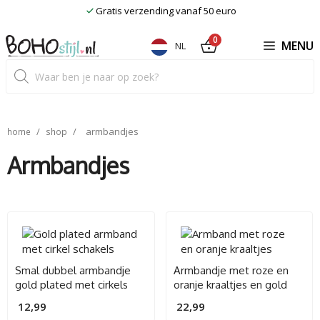
Ga
Gratis verzending vanaf 50 euro
naar
de
0
MENU
NL
inhoud
Producten
zoeken
/
/
armbandjes
home
shop
Armbandjes
Smal dubbel armbandje
Armbandje met roze en
gold plated met cirkels
oranje kraaltjes en gold
plated bedels
12,99
22,99