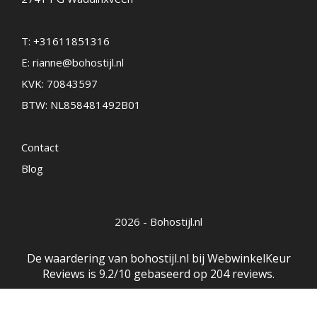
T:
+31611851316
E:
rianne@bohostijl.nl
KVK: 70843597
BTW: NL858481492B01
Contact
Blog
2026 - Bohostijl.nl
De waardering van bohostijl.nl bij
WebwinkelKeur
Reviews
is 9.2/10 gebaseerd op 204 reviews.