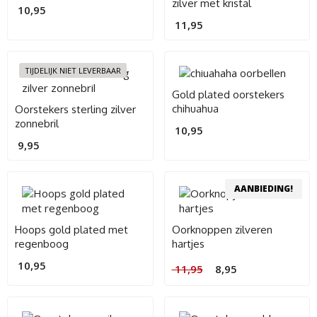
zilver met kristal
10,95
11,95
TIJDELIJK NIET LEVERBAAR
Gold plated oorstekers
chihuahua
Oorstekers sterling zilver
zonnebril
10,95
9,95
AANBIEDING!
Hoops gold plated met
Oorknoppen zilveren
regenboog
hartjes
Oorspronkelijke
Huidige
10,95
11,95
8,95
prijs
prijs
was:
is:
11,95.
8,95.