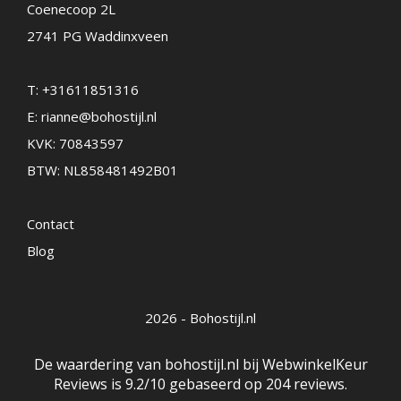
Coenecoop 2L
2741 PG Waddinxveen
T:
+31611851316
E:
rianne@bohostijl.nl
KVK: 70843597
BTW: NL858481492B01
Contact
Blog
2026 - Bohostijl.nl
De waardering van bohostijl.nl bij
WebwinkelKeur
Reviews
is 9.2/10 gebaseerd op 204 reviews.