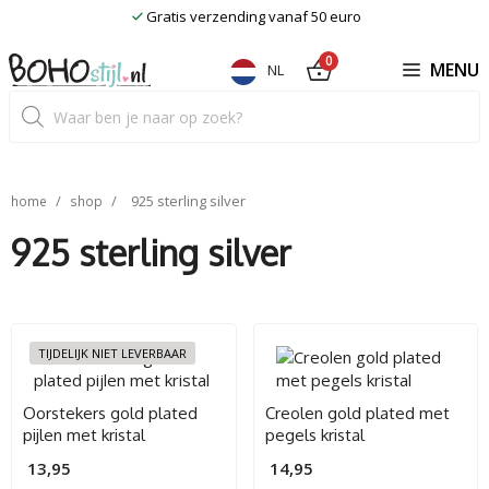
Ga
9,2uit 204 beoordelingen
naar
de
0
MENU
NL
inhoud
Producten
zoeken
/
/
925 sterling silver
home
shop
925 sterling silver
TIJDELIJK NIET LEVERBAAR
Oorstekers gold plated
Creolen gold plated met
pijlen met kristal
pegels kristal
13,95
14,95