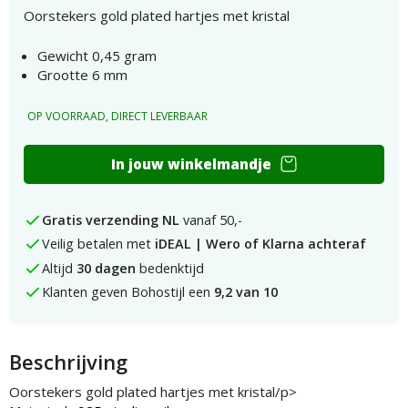
Oorstekers gold plated hartjes met kristal
Gewicht 0,45 gram
Grootte 6 mm
OP VOORRAAD, DIRECT LEVERBAAR
Oorstekers
In jouw winkelmandje
gold
plated
hartjes
Gratis verzending NL
vanaf 50,-
met
Veilig betalen met
iDEAL | Wero of Klarna achteraf
kristal
aantal
Altijd
30 dagen
bedenktijd
Klanten geven Bohostijl een
9,2 van 10
Beschrijving
Oorstekers gold plated hartjes met kristal/p>