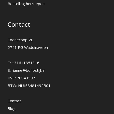
Bestelling herroepen
Contact
Coenecoop 2L
2741 PG Waddinxveen
T:
+31611851316
E:
rianne@bohostijl.nl
KVK: 70843597
BTW: NL858481492B01
Contact
Blog