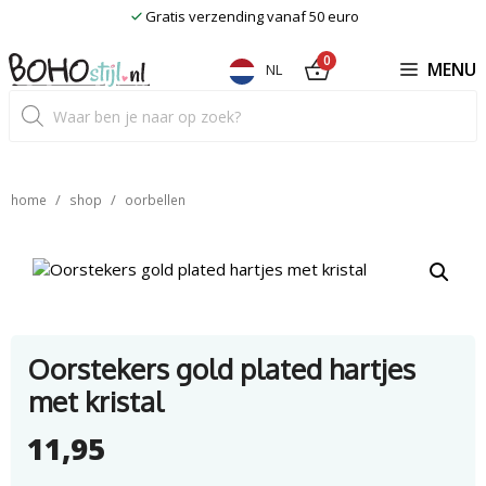
Ga
Gratis verzending vanaf 50 euro
naar
de
0
MENU
NL
inhoud
Producten
zoeken
/
/
home
shop
oorbellen
Oorstekers gold plated hartjes
met kristal
11,95