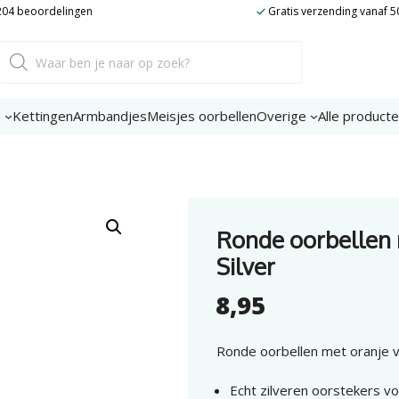
 204 beoordelingen
Gratis verzending vanaf 5
Producten
zoeken
n
Kettingen
Armbandjes
Meisjes oorbellen
Overige
Alle product
Ronde oorbellen 
Silver
8,95
Ronde oorbellen met oranje vo
Echt zilveren oorstekers v