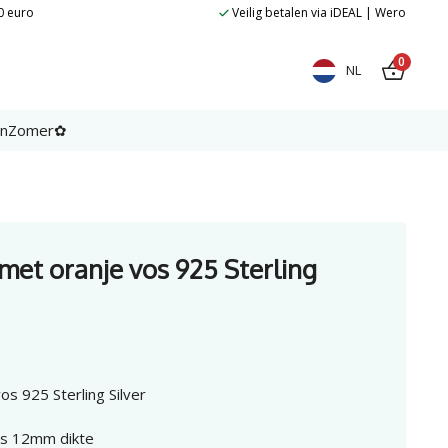
oranje
0 euro
Veilig betalen via iDEAL | Wero
vos
925
Sterling
0
NL
Silver
aantal
en
Zomer✿
met oranje vos 925 Sterling
s 925 Sterling Silver
os 12mm dikte