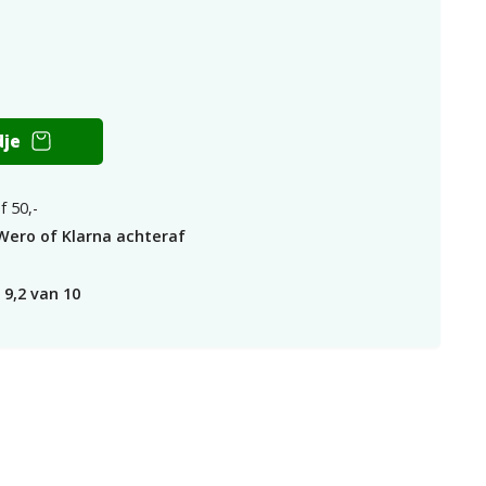
dje
f 50,-
Wero of Klarna achteraf
n
9,2 van 10