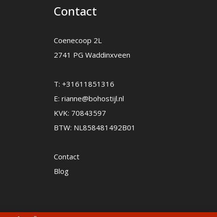
Contact
Coenecoop 2L
2741 PG Waddinxveen
T:
+31611851316
E:
rianne@bohostijl.nl
KVK: 70843597
BTW: NL858481492B01
Contact
Blog