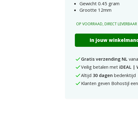
Gewicht 0.45 gram
Grootte 12mm
OP VOORRAAD, DIRECT LEVERBAAR
Ronde
In jouw winkelman
oorbellen
met
oranje
Gratis verzending NL
vana
vos
Veilig betalen met
iDEAL | 
925
Sterling
Altijd
30 dagen
bedenktijd
Silver
Klanten geven Bohostijl ee
aantal