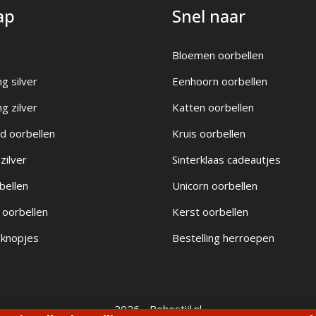
ap
Snel naar
Bloemen oorbellen
ng silver
Eenhoorn oorbellen
ng zilver
Katten oorbellen
d oorbellen
Kruis oorbellen
zilver
Sinterklaas cadeautjes
bellen
Unicorn oorbellen
e oorbellen
Kerst oorbellen
 knopjes
Bestelling herroepen
2026 - Bohostijl.nl