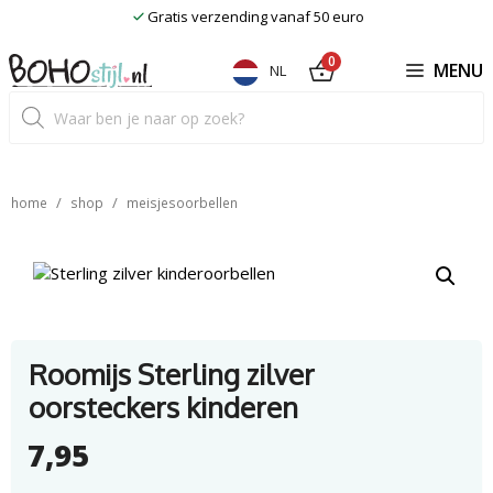
Ga
Gratis verzending vanaf 50 euro
naar
de
0
MENU
NL
inhoud
Producten
zoeken
/
/
home
shop
meisjesoorbellen
Roomijs Sterling zilver
oorsteckers kinderen
7,95