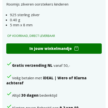
Roomijs zilveren oorstekers kinderen
925 sterling zilver
0.40 g
5 mm x 8 mm
OP VOORRAAD, DIRECT LEVERBAAR
Roomijs
In jouw winkelmandje
Sterling
zilver
oorsteckers
Gratis verzending NL
vanaf 50,-
kinderen
aantal
Veilig betalen met
iDEAL | Wero of Klarna
achteraf
Altijd
30 dagen
bedenktijd
Klanten geven Bohostijl een
9,2 van 10