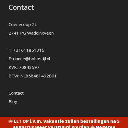
Contact
Coenecoop 2L
2741 PG Waddinxveen
T:
+31611851316
E:
rianne@bohostijl.nl
KVK: 70843597
BTW: NL858481492B01
Contact
Blog
🌞 LET OP i.v.m. vakantie zullen bestellingen na 5
2026 - Bohostijl.nl
augustus weer verstuurd worden 🌞
Negeren