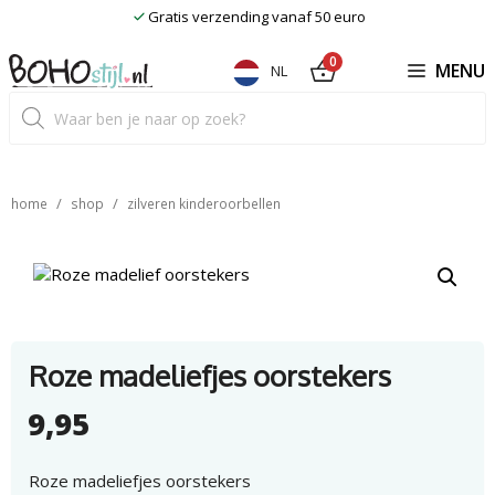
Ga
Gratis verzending vanaf 50 euro
naar
de
0
MENU
NL
inhoud
Producten
zoeken
/
/
home
shop
zilveren kinderoorbellen
Roze madeliefjes oorstekers
9,95
Roze madeliefjes oorstekers