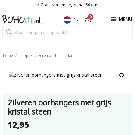
Ga
Gratis verzending vanaf 50 euro
naar
de
0
MENU
NL
inhoud
Producten
zoeken
/
/
home
shop
zilveren oorbellen dames
Zilveren oorhangers met grijs
kristal steen
12,95