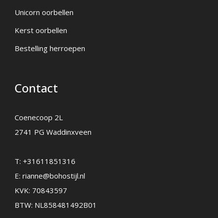
Unicorn oorbellen
Kerst oorbellen
Bestelling herroepen
Contact
Coenecoop 2L
2741 PG Waddinxveen
T:
+31611851316
E:
rianne@bohostijl.nl
KVK: 70843597
BTW: NL858481492B01