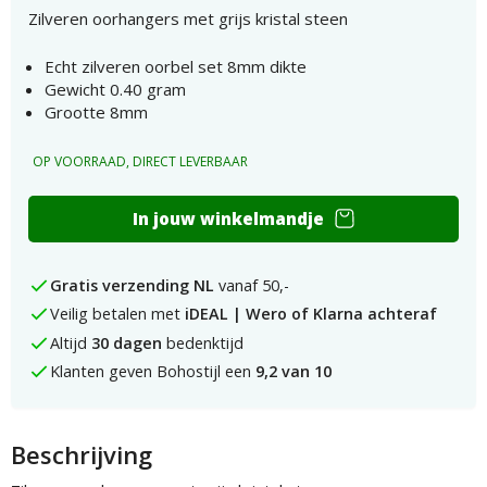
Zilveren oorhangers met grijs kristal steen
Echt zilveren oorbel set 8mm dikte
Gewicht 0.40 gram
Grootte 8mm
OP VOORRAAD, DIRECT LEVERBAAR
Zilveren
In jouw winkelmandje
oorhangers
met
grijs
Gratis verzending NL
vanaf 50,-
kristal
Veilig betalen met
iDEAL | Wero of Klarna achteraf
steen
aantal
Altijd
30 dagen
bedenktijd
Klanten geven Bohostijl een
9,2 van 10
Beschrijving