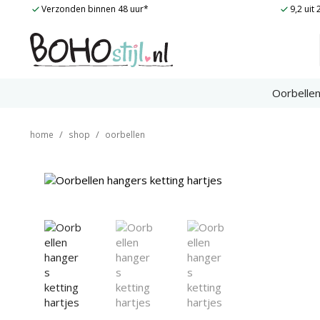
Ga
Verzonden binnen 48 uur*
9,2 uit
naar
de
inhoud
Oorbelle
/
/
home
shop
oorbellen