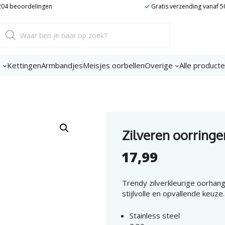
 204 beoordelingen
Gratis verzending vanaf 5
Producten
zoeken
n
Kettingen
Armbandjes
Meisjes oorbellen
Overige
Alle product
Zilveren oorringe
17,99
Trendy zilverkleurige oorhang
stijlvolle en opvallende keuze.
Stainless steel