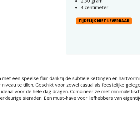
2.30 gram
4 centimeter
TIJDELIJK NIET LEVERBAAR
met een speelse flair dankzij de subtiele kettingen en hartvor
 niveau te tillen. Geschikt voor zowel casual als feestelijke ge
e ideaal voor de hele dag dragen. Combineer ze met minimalistisc
erkleurige sieraden. Een must-have voor liefhebbers van eigentij